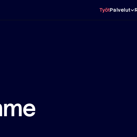
Työt
Palvelut
imme