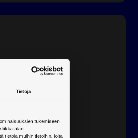
Tietoja
 ominaisuuksien tukemiseen
y
tiikka-alan
ietoja muihin tietoihin, joita