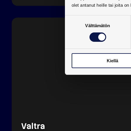
olet antanut heille tai joita o
Suostumuksen
Välttämätön
valinta
Kiellä
Valtra