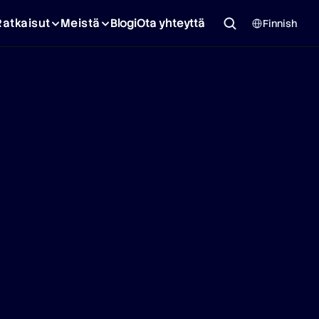
Select Language
Ratkaisut
Meistä
Blogi
Ota yhteyttä
Finnish