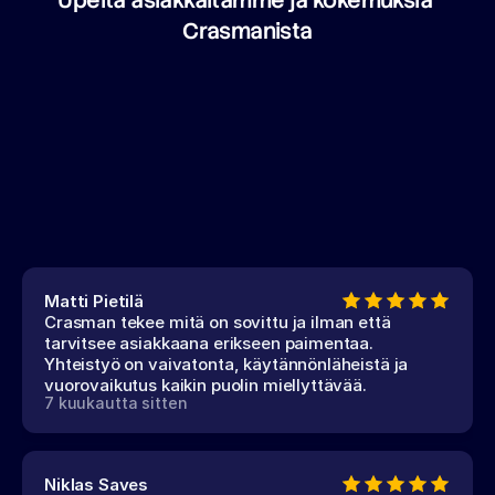
Upeita asiakkaitamme ja kokemuksia 
Crasmanista
Matti Pietilä
Crasman tekee mitä on sovittu ja ilman että
tarvitsee asiakkaana erikseen paimentaa.
Yhteistyö on vaivatonta, käytännönläheistä ja
vuorovaikutus kaikin puolin miellyttävää.
7 kuukautta sitten
Niklas Saves