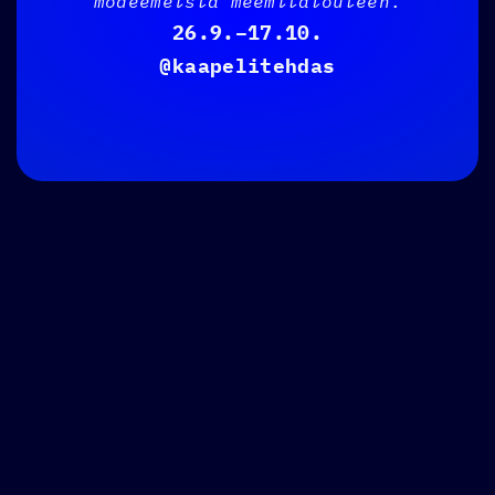
modeemeista meemitalouteen
.
26.9.–17.10.
@kaapelitehdas
Lue lisää
Lue lisää