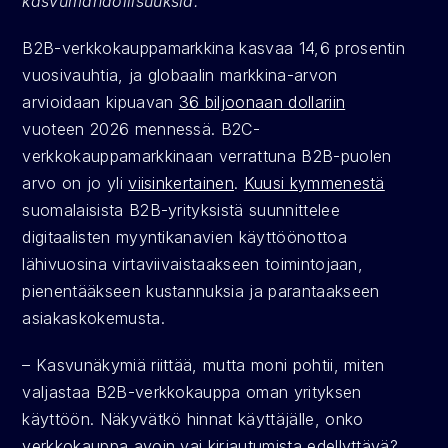
kasvumahdollisuuksia.
B2B-verkkokauppamarkkina kasvaa 14,6 prosentin 
vuosivauhtia, ja globaalin markkina-arvon 
arvioidaan kipuavan 
36 biljoonaan dollariin
vuoteen 2026 mennessä. B2C-
verkkokauppamarkkinaan verrattuna B2B-puolen 
arvo on jo yli 
viisinkertainen
. 
Kuusi kymmenestä
suomalaisista B2B-yrityksistä suunnittelee 
digitaalisten myyntikanavien käyttöönottoa 
lähivuosina virtaviivaistaakseen toimintojaan, 
pienentääkseen kustannuksia ja parantaakseen 
asiakaskokemusta.
– Kasvunäkymiä riittää, mutta moni pohtii, miten 
valjastaa B2B-verkkokauppa oman yrityksen 
käyttöön. Näkyvätkö hinnat käyttäjälle, onko 
verkkokauppa avoin vai kirjautumista edellyttävä? 