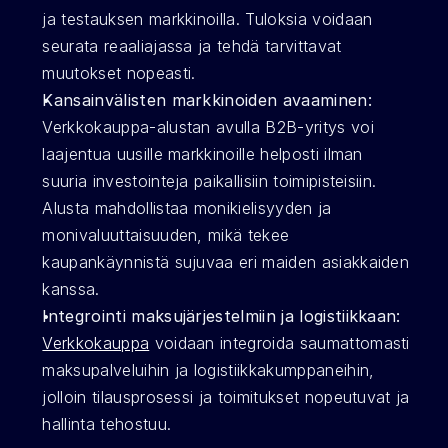
ja testauksen markkinoilla. Tuloksia voidaan 
seurata reaaliajassa ja tehdä tarvittavat 
muutokset nopeasti. 
Kansainvälisten markkinoiden avaaminen:
Verkkokauppa-alustan avulla B2B-yritys voi 
laajentua uusille markkinoille helposti ilman 
suuria investointeja paikallisiin toimipisteisiin. 
Alusta mahdollistaa monikielisyyden ja 
monivaluuttaisuuden, mikä tekee 
kaupankäynnistä sujuvaa eri maiden asiakkaiden 
kanssa. 
Integrointi maksujärjestelmiin ja logistiikkaan:
Verkkokauppa
 voidaan integroida saumattomasti 
maksupalveluihin ja logistiikkakumppaneihin, 
jolloin tilausprosessi ja toimitukset nopeutuvat ja 
hallinta tehostuu. 