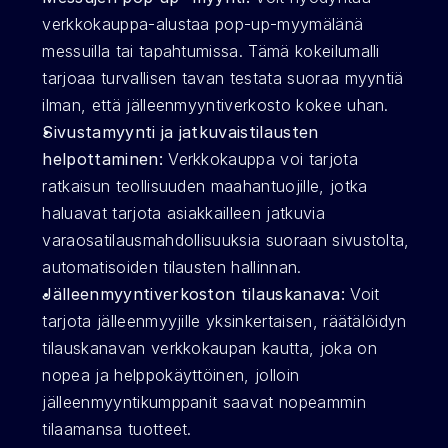
verkkokauppa-alustaa pop-up-myymälänä 
messuilla tai tapahtumissa. Tämä kokeilumalli 
tarjoaa turvallisen tavan testata suoraa myyntiä 
ilman, että jälleenmyyntiverkosto kokee uhan. 
Sivustamyynti ja jatkuvaistilausten 
helpottaminen:
 Verkkokauppa voi tarjota 
ratkaisun teollisuuden maahantuojille, jotka 
haluavat tarjota asiakkailleen jatkuvia 
varaosatilausmahdollisuuksia suoraan sivustolta, 
automatisoiden tilausten hallinnan. 
Jälleenmyyntiverkoston tilauskanava:
 Voit 
tarjota jälleenmyyjille yksinkertaisen, räätälöidyn 
tilauskanavan verkkokaupan kautta, joka on 
nopea ja helppokäyttöinen, jolloin 
jälleenmyyntikumppanit saavat nopeammin 
tilaamansa tuotteet. 