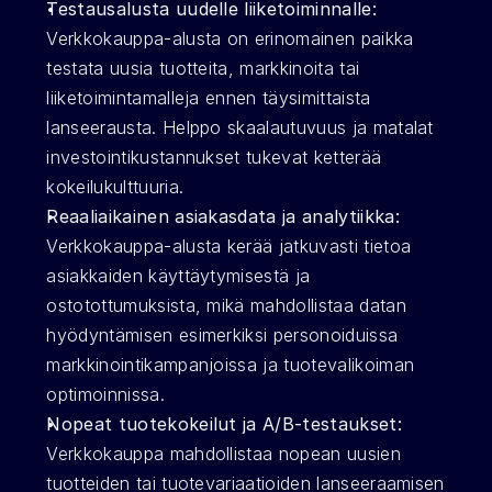
Testausalusta uudelle liiketoiminnalle:
Verkkokauppa-alusta on erinomainen paikka 
testata uusia tuotteita, markkinoita tai 
liiketoimintamalleja ennen täysimittaista 
lanseerausta. Helppo skaalautuvuus ja matalat 
investointikustannukset tukevat ketterää 
kokeilukulttuuria. 
Reaaliaikainen asiakasdata ja analytiikka:
Verkkokauppa-alusta kerää jatkuvasti tietoa 
asiakkaiden käyttäytymisestä ja 
ostotottumuksista, mikä mahdollistaa datan 
hyödyntämisen esimerkiksi personoiduissa 
markkinointikampanjoissa ja tuotevalikoiman 
optimoinnissa. 
Nopeat tuotekokeilut ja A/B-testaukset:
Verkkokauppa mahdollistaa nopean uusien 
tuotteiden tai tuotevariaatioiden lanseeraamisen 