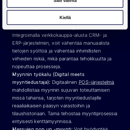
Salli valinta
digitaalisena työkaluna:
Kiellä
Virheiden ja manuaalisen työn minimointi:
Integroimalla verkkokauppa-alusta CRM- ja 
ERP-järjestelmiin, voit vähentää manuaalista 
tietojen syöttöä ja vähentää inhimillisten 
virheiden riskiä, mikä parantaa tehokkuutta ja 
nopeuttaa prosesseja.
Myynnin työkalu (Digital meets 
myyntiedustaja):
 Digitaalinen 
POS-järjestelmä
mahdollistaa myynnin sujuvan toteuttamisen 
missä tahansa, tarjoten myyntiedustajille 
reaaliaikaisen pääsyn varastoihin ja 
tilaushistoriaan. Tämä tehostaa myyntiprosessia 
erityisesti kenttämyynnissä. 
Messujen pop up -myynti:
 Voit hyödyntää 