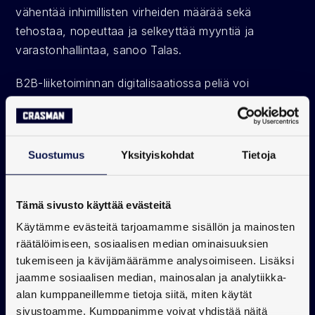
vähentää inhimillisten virheiden määrää sekä 
tehostaa, nopeuttaa ja selkeyttää myyntiä ja 
varastonhallintaa, sanoo Talas.
B2B-liiketoiminnan digitalisaatiossa peliä voi 
rakentaa todella kauaskatseisesti. Operatiivisten ja 
taloudellisten hyötyjen lisäksi myynti- ja 
tilausprosessien digitalisointi edistää omnichannel-
Suostumus
Yksityiskohdat
Tietoja
strategiaa, jossa päämääränä on eri 
myyntikanavien saumaton integraatio, mikä tarjoaa 
yhtenäisen ja sujuvan asiakaskokemuksen. 
Tämä sivusto käyttää evästeitä
Seuraava maalipaikka tässä kehityksessä on 
Käytämme evästeitä tarjoamamme sisällön ja mainosten
connected unified commerce
, joka mahdollistaa 
räätälöimiseen, sosiaalisen median ominaisuuksien
reaaliaikaisen ja täydellisen tiedon synkronoinnin 
tukemiseen ja kävijämäärämme analysoimiseen. Lisäksi
koko liiketoimintaympäristössä, jolloin kaikki 
jaamme sosiaalisen median, mainosalan ja analytiikka-
toiminnot toimivat yhtenäisesti ja tehokkaasti. 
alan kumppaneillemme tietoja siitä, miten käytät
Pallon saa liikkeelle pienellä panoksella.
sivustoamme. Kumppanimme voivat yhdistää näitä