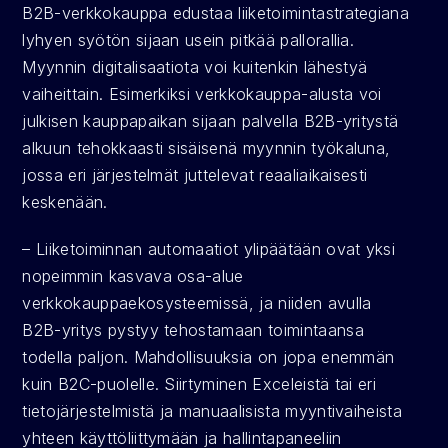
B2B-verkkokauppa edustaa liiketoimintastrategiana 
lyhyen syötön sijaan usein pitkää pallorallia. 
Myynnin digitalisaatiota voi kuitenkin lähestyä 
vaiheittain. Esimerkiksi verkkokauppa-alusta voi 
julkisen kauppapaikan sijaan palvella B2B-yritystä 
alkuun tehokkaasti sisäisenä myynnin työkaluna, 
jossa eri järjestelmät juttelevat reaaliaikaisesti 
keskenään.
– Liiketoiminnan automaatiot ylipäätään ovat yksi 
nopeimmin kasvava osa-alue 
verkkokauppaekosysteemissä, ja niiden avulla 
B2B-yritys pystyy tehostamaan toimintaansa 
todella paljon. Mahdollisuuksia on jopa enemmän 
kuin B2C-puolelle. Siirtyminen Exceleistä tai eri 
tietojärjestelmistä ja manuaalisista myyntivaiheista 
yhteen käyttöliittymään ja hallintapaneeliin 