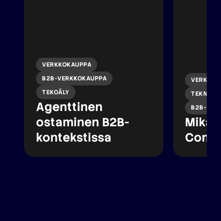
VERKKOKAUPPA
B2B-VERKKOKAUPPA
VERKKOK
TEKOÄLY
TEKNINEN
Agenttinen
B2B-VER
ostaminen B2B-
Mikä 
kontekstissa
Comm