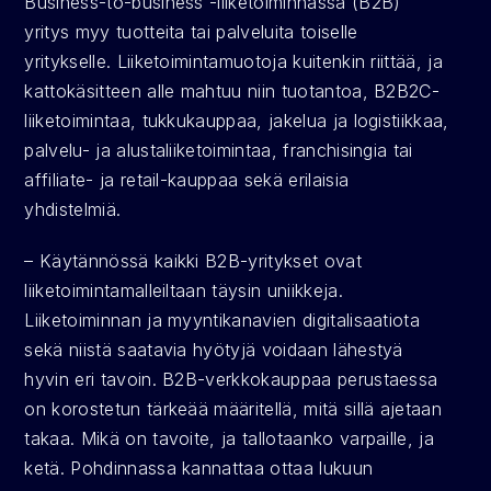
Business-to-business -liiketoiminnassa (B2B) 
yritys myy tuotteita tai palveluita toiselle 
yritykselle. Liiketoimintamuotoja kuitenkin riittää, ja 
kattokäsitteen alle mahtuu niin tuotantoa, B2B2C-
liiketoimintaa, tukkukauppaa, jakelua ja logistiikkaa, 
palvelu- ja alustaliiketoimintaa, franchisingia tai 
affiliate- ja retail-kauppaa sekä erilaisia 
yhdistelmiä.
– Käytännössä kaikki B2B-yritykset ovat 
liiketoimintamalleiltaan täysin uniikkeja. 
Liiketoiminnan ja myyntikanavien digitalisaatiota 
sekä niistä saatavia hyötyjä voidaan lähestyä 
hyvin eri tavoin. B2B-verkkokauppaa perustaessa 
on korostetun tärkeää määritellä, mitä sillä ajetaan 
takaa. Mikä on tavoite, ja tallotaanko varpaille, ja 
ketä. Pohdinnassa kannattaa ottaa lukuun 