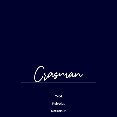
Työt
Palvelut
Työt
Ratkaisut