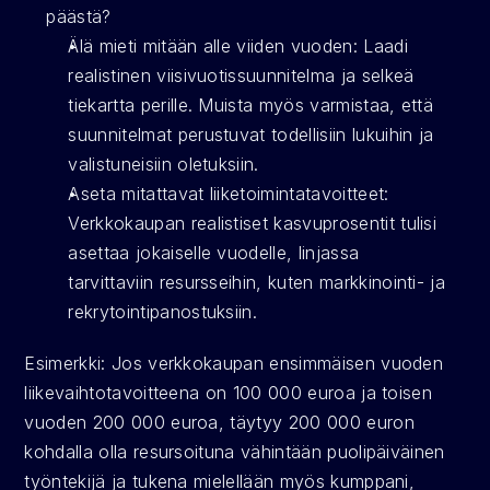
päästä? 
Älä mieti mitään alle viiden vuoden: Laadi 
realistinen viisivuotissuunnitelma ja selkeä 
tiekartta perille. Muista myös varmistaa, että 
suunnitelmat perustuvat todellisiin lukuihin ja 
valistuneisiin oletuksiin.
Aseta mitattavat liiketoimintatavoitteet: 
Verkkokaupan realistiset kasvuprosentit tulisi 
asettaa jokaiselle vuodelle, linjassa 
tarvittaviin resursseihin, kuten markkinointi- ja 
rekrytointipanostuksiin.
Esimerkki: Jos verkkokaupan ensimmäisen vuoden 
liikevaihtotavoitteena on 100 000 euroa ja toisen 
vuoden 200 000 euroa, täytyy 200 000 euron 
kohdalla olla resursoituna vähintään puolipäiväinen 
työntekijä ja tukena mielellään myös kumppani, 