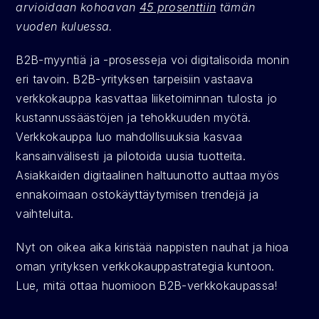
arvioidaan kohoavan 
45 prosenttiin
 tämän 
vuoden kuluessa. 
B2B-myyntiä ja -prosesseja voi digitalisoida monin 
eri tavoin. B2B-yrityksen tarpeisiin vastaava 
verkkokauppa kasvattaa liiketoiminnan tulosta jo 
kustannussäästöjen ja tehokkuuden myötä. 
Verkkokauppa luo mahdollisuuksia kasvaa 
kansainvälisesti ja pilotoida uusia tuotteita. 
Asiakkaiden digitaalinen haltuunotto auttaa myös 
ennakoimaan ostokäyttäytymisen trendejä ja 
vaihteluita.
Nyt on oikea aika kiristää nappisten nauhat ja hioa 
oman yrityksen verkkokauppastrategia kuntoon. 
Lue, mitä ottaa huomioon B2B-verkkokaupassa!