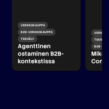
VERKKOKAUPPA
B2B-VERKKOKAUPPA
VERKKOK
TEKOÄLY
TEKNINEN
Agenttinen
B2B-VER
ostaminen B2B-
Mikä 
kontekstissa
Comm