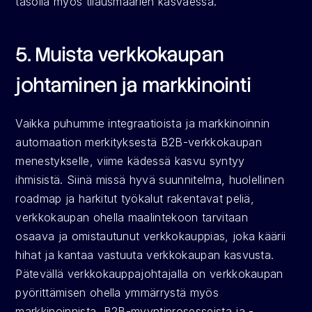
tasolla myös tilausmäärien kasvaessa.
5. Muista verkkokaupan 
johtaminen ja markkinointi
Vaikka puhumme integraatioista ja markkinoinnin 
automaation merkityksestä B2B-verkkokaupan 
menestykselle, viime kädessä kasvu syntyy 
ihmisistä. Siinä missä hyvä suunnitelma, huolellinen 
roadmap ja harkitut työkalut rakentavat peliä, 
verkkokaupan ohella maalintekoon tarvitaan 
osaava ja omistautunut verkkokauppias, joka käärii 
hihat ja kantaa vastuuta verkkokaupan kasvusta. 
Pätevällä verkkokauppajohtajalla on verkkokaupan 
pyörittämisen ohella ymmärrystä myös 
markkinoinnista, B2B-myyntiprosesseista ja -