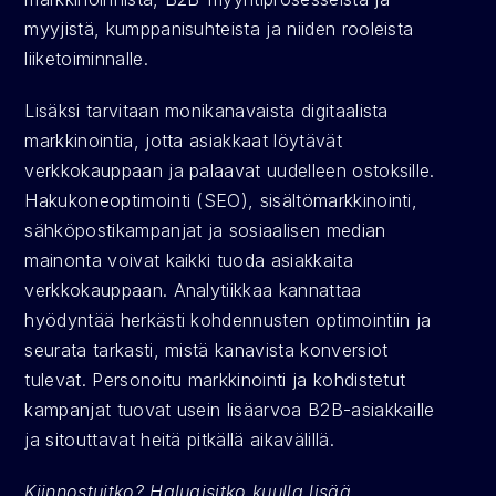
myyjistä, kumppanisuhteista ja niiden rooleista 
liiketoiminnalle.
Lisäksi tarvitaan monikanavaista digitaalista 
markkinointia, jotta asiakkaat löytävät 
verkkokauppaan ja palaavat uudelleen ostoksille. 
Hakukoneoptimointi (SEO), sisältömarkkinointi, 
sähköpostikampanjat ja sosiaalisen median 
mainonta voivat kaikki tuoda asiakkaita 
verkkokauppaan. Analytiikkaa kannattaa 
hyödyntää herkästi kohdennusten optimointiin ja 
seurata tarkasti, mistä kanavista konversiot 
tulevat. Personoitu markkinointi ja kohdistetut 
kampanjat tuovat usein lisäarvoa B2B-asiakkaille 
ja sitouttavat heitä pitkällä aikavälillä.
Kiinnostuitko? Haluaisitko kuulla lisää 