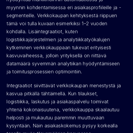
myynnin kohdentamisessa eri asiakasprofiileille ja -
segmenteille. Verkkokaupan kehityksestä riippuen 
tämä voi tulla kuvaan esimerkiksi 1–2 vuoden 
kohdalla. Lisäintegraatiot, kuten 
logistiikkajärjestelmien ja analytiikkatyökalujen 
kytkeminen verkkokauppaan tukevat erityisesti 
kasvuvaiheessa, jolloin yrityksellä on riittävä 
datamäärä syvemmän analytiikan hyödyntämiseen 
ja toimitusprosessien optimointiin.
Integraatiot siivittävät verkkokaupan menestystä ja 
kasvua pitkällä tähtäimellä. Kun tilaukset, 
logistiikka, laskutus ja asiakaspalvelu toimivat 
yhtenä kokonaisuutena, verkkokauppa skaalautuu 
helposti ja mukautuu paremmin muuttuvaan 
kysyntään. Näin asiakaskokemus pysyy korkealla 