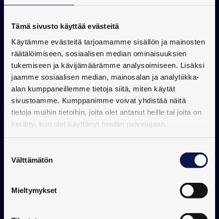
luo pohjan kestävälle kasvulle, kun skaalaus 
aloitetaan harkitusti.
Tämä sivusto käyttää evästeitä
Käytämme evästeitä tarjoamamme sisällön ja mainosten
3. Testaa ja kehitä 
räätälöimiseen, sosiaalisen median ominaisuuksien
tukemiseen ja kävijämäärämme analysoimiseen. Lisäksi
verkkokauppaa – älä lopeta
jaamme sosiaalisen median, mainosalan ja analytiikka-
alan kumppaneillemme tietoja siitä, miten käytät
sivustoamme. Kumppanimme voivat yhdistää näitä
Testaus on lähtökohtaisesti halpaa ja helppoa, 
tietoja muihin tietoihin, joita olet antanut heille tai joita on
mutta sen unohtaminen voi käydä kalliiksi. 
kerätty, kun olet käyttänyt heidän palvelujaan.
Menestyvässä verkkokaupassa testauksesta ja 
kehityksestä on luotu jatkuva prosessi, jolla 
Suostumuksen
haetaan aktiivisesti uusia maalipaikkoja ja 
Välttämätön
valinta
lisäkasvun mahdollisuuksia. Myös silloin, kun pallo 
pyörii lähes itsellään ja kauppa rullaa lujaa. 
Mieltymykset
Markkina muuttuu nopeasti, ja testauksen ja 
kehittämisen sekä ylipäätään teknisen innovoinnin 