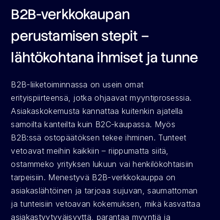
B2B-verkkokaupan 
perustamisen stepit – 
lähtökohtana ihmiset ja tunne
B2B-liiketoiminnassa on usein omat 
erityispiirteensä, jotka ohjaavat myyntiprosessia. 
Asiakaskokemusta kannattaa kuitenkin ajatella 
samoilta kanteilta kuin B2C-kaupassa. Myös 
B2B:ssä ostopäätöksen tekee ihminen. Tunteet 
vetoavat meihin kaikkiin – riippumatta siitä, 
ostammeko yrityksen lukuun vai henkilökohtaisiin 
tarpeisiin. Menestyvä B2B-verkkokauppa on 
asiakaslähtöinen ja tarjoaa sujuvan, saumattoman 
ja tunteisiin vetoavan kokemuksen, mikä kasvattaa 
asiakastyytyväisyyttä, parantaa myyntiä ja 