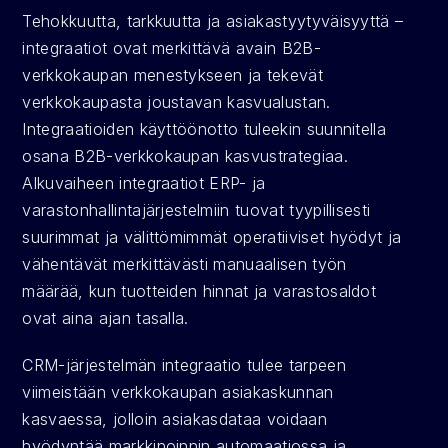
Tehokkuutta, tarkkuutta ja asiakastyytyväisyyttä – 
integraatiot ovat merkittävä avain B2B-
verkkokaupan menestykseen ja tekevät 
verkkokaupasta joustavan kasvualustan. 
Integraatioiden käyttöönotto tuleekin suunnitella 
osana B2B-verkkokaupan kasvustrategiaa. 
Alkuvaiheen integraatiot ERP- ja 
varastonhallintajärjestelmiin tuovat tyypillisesti 
suurimmat ja välittömimmät operatiiviset hyödyt ja 
vähentävät merkittävästi manuaalisen työn 
määrää, kun tuotteiden hinnat ja varastosaldot 
ovat aina ajan tasalla.
CRM-järjestelmän integraatio tulee tarpeen 
viimeistään verkkokaupan asiakaskunnan 
kasvaessa, jolloin asiakasdataa voidaan 
hyödyntää markkinoinnin automaatiossa ja 