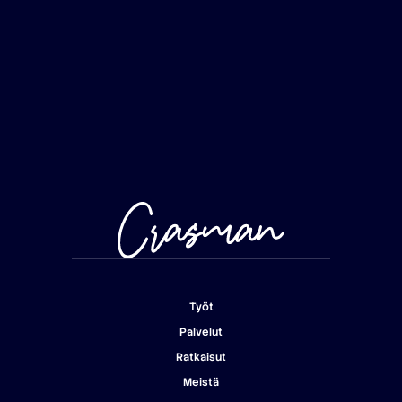
Työt
Palvelut
Työt
Ratkaisut
Palvelut
Meistä