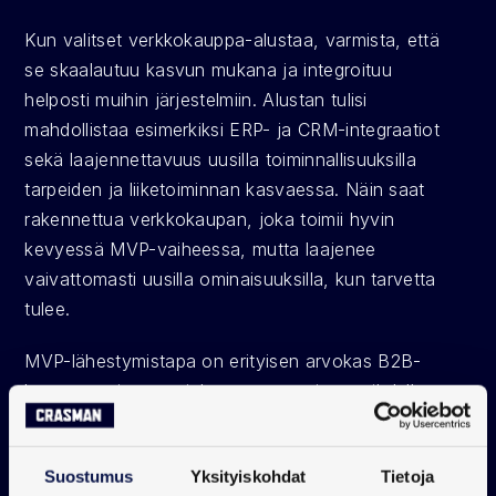
Kun valitset verkkokauppa-alustaa, varmista, että 
se skaalautuu kasvun mukana ja integroituu 
helposti muihin järjestelmiin. Alustan tulisi 
mahdollistaa esimerkiksi ERP- ja CRM-integraatiot 
sekä laajennettavuus uusilla toiminnallisuuksilla 
tarpeiden ja liiketoiminnan kasvaessa. Näin saat 
rakennettua verkkokaupan, joka toimii hyvin 
kevyessä MVP-vaiheessa, mutta laajenee 
vaivattomasti uusilla ominaisuuksilla, kun tarvetta 
tulee.
MVP-lähestymistapa on erityisen arvokas B2B-
kaupassa, jossa asiakastarpeet voivat vaihdella 
paljonkin eri asiakassegmenttien välillä. Pienin 
mahdollinen toimiva ratkaisu mahdollistaa 
Suostumus
Yksityiskohdat
Tietoja
ostopolun testaamisen, antaa tärkeää palautetta ja 