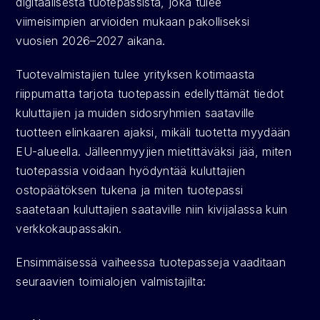
digitaalisesta tuotepassista, joka tulee 
viimeisimpien arvioiden mukaan pakolliseksi 
vuosien 2026–2027 aikana.
Tuotevalmistajien tulee yrityksen kotimaasta 
riippumatta tarjota tuotepassin edellyttämät tiedot 
kuluttajien ja muiden sidosryhmien saataville 
tuotteen elinkaaren ajaksi, mikäli tuotetta myydään 
EU-alueella. Jälleenmyyjien mietittäväksi jää, miten 
tuotepassia voidaan hyödyntää kuluttajien 
ostopäätöksen tukena ja miten tuotepassi 
saatetaan kuluttajien saataville niin kivijalassa kuin 
verkkokaupassakin.
Ensimmäisessä vaiheessa tuotepasseja vaaditaan 
seuraavien toimialojen valmistajilta: