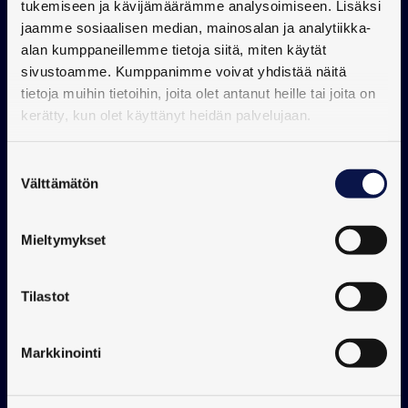
tukemiseen ja kävijämäärämme analysoimiseen. Lisäksi
Digitaalisen tuotepassin hyödyt 
jaamme sosiaalisen median, mainosalan ja analytiikka-
kuluttajille:
alan kumppaneillemme tietoja siitä, miten käytät
sivustoamme. Kumppanimme voivat yhdistää näitä
tietoja muihin tietoihin, joita olet antanut heille tai joita on
Läpinäkyvyyden lisääminen ja ostopäätöksen 
kerätty, kun olet käyttänyt heidän palvelujaan.
helpottaminen
Vastuullisten yritysten tukeminen
Suostumuksen
Kierrättämisen helpottuminen
Välttämätön
valinta
Digitaalisen tuotepassin hyödyt 
Mieltymykset
valmistajille:
Tilastot
Kuluttajien lisääntyvä luottamus sekä 
brändimielikuvan parantaminen
Markkinointi
Tuotetietojen jaon helpottaminen ja 
tehokkuuden lisääminen