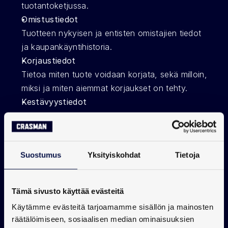
tuotantoketjussa.
Omistustiedot
Tuotteen nykyisen ja entisten omistajien tiedot 
ja kaupankäyntihistoria.
Korjaustiedot
Tietoa miten tuote voidaan korjata, sekä milloin, 
miksi ja miten aiemmat korjaukset on tehty.
Kestävyystiedot
Tietoa tuotteen hiilijalanjäljestä huomioiden 
koko valmistusprosessi ja ohjeet tuotteen 
hävittämiseen, kun tuotteen elinkaari on 
Suostumus
Yksityiskohdat
Tietoja
saavuttanut päätepisteensä.
Esimerkiksi ruotsalainen Asket-vaatebrändi 
Tämä sivusto käyttää evästeitä
tarjoaa verkkokauppansa tuotesivuilla 
Käytämme evästeitä tarjoamamme sisällön ja mainosten
yksityiskohtaiset 
kestävyystiedot tuotteistaan
räätälöimiseen, sosiaalisen median ominaisuuksien