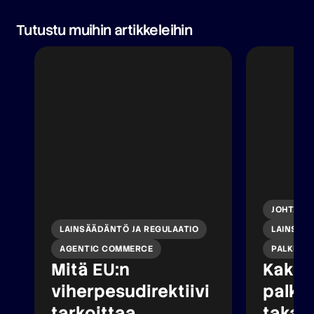
Tutustu muihin artikkeleihin
JOHTAMI
LAINSÄÄDÄNTÖ JA REGULAATIO
LAINSÄÄD
AGENTIC COMMERCE
PALKKA-
Mitä EU:n
Kaksi
viherpesudirektiivi
palkk
tarkoittaa
takana