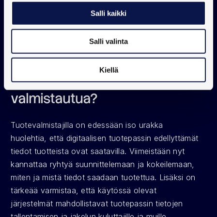
Tuotteiden parempi jäljitettävyys ja 
Salli kaikki
toimitusketjun läpinäkyvyyden lisääminen
Salli valinta
Miten digitaaliseen 
Kiellä
tuotepassiin kannattaa 
valmistautua?
Tuotevalmistajilla on edessään iso urakka 
huolehtia, että digitaalisen tuotepassin edellyttämät 
tiedot tuotteista ovat saatavilla. Viimeistään nyt 
kannattaa ryhtyä suunnittelemaan ja kokeilemaan, 
miten ja mistä tiedot saadaan tuotettua. Lisäksi on 
tärkeää varmistaa, että käytössä olevat 
järjestelmät mahdollistavat tuotepassin tietojen 
tallentamisen ja jakelun kuluttajille ja muille 